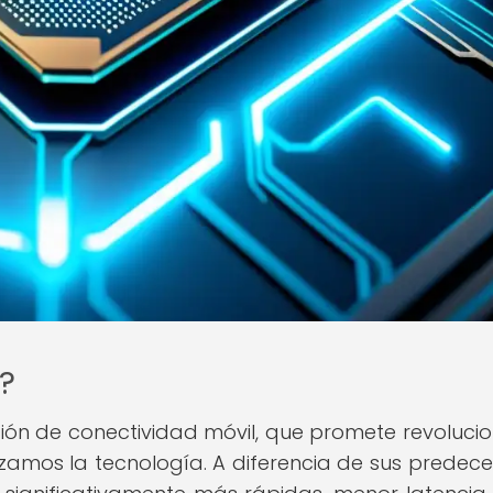
?
ión de conectividad móvil, que promete revolucio
amos la tecnología. A diferencia de sus predece