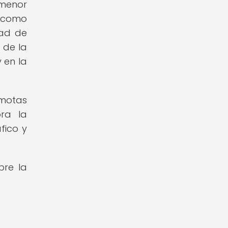
 menor
í como
dad de
 de la
 en la
emotas
bra la
fico y
bre la