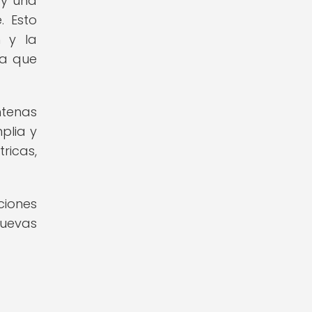
 y una
. Esto
n y la
da que
ntenas
plia y
ricas,
ciones
nuevas