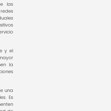
e las
 redes
duales
tivos
rvicio
e y el
 mayor
nen la
ciones
ue una
es. Es
menten