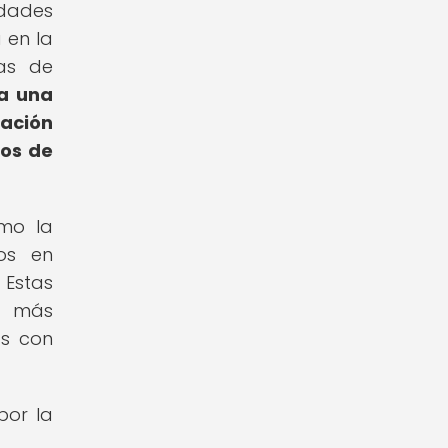
idades
 en la
mas de
ra una
cación
nos de
omo la
os en
 Estas
te más
as con
por la