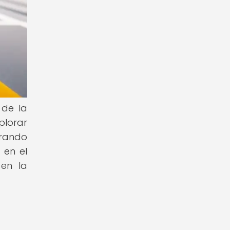
 de la
plorar
orando
 en el
 en la