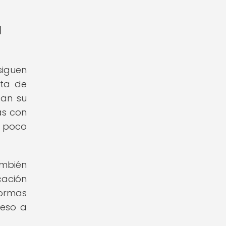
a
siguen
lta de
tan su
as con
y poco
ambién
cación
formas
ceso a