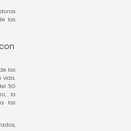
adoras
de las
 con
de las
 vida.
del 5G
so, la
 a las
zados,