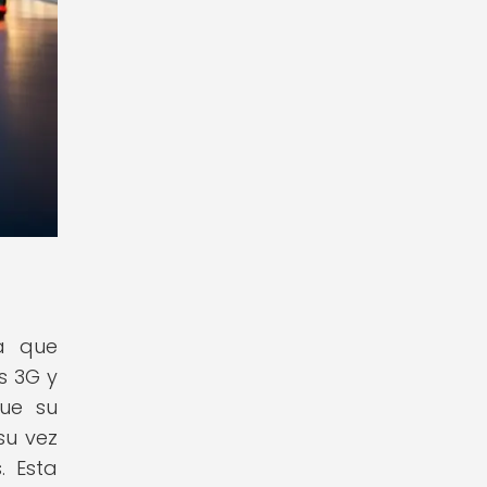
a que
s 3G y
ue su
su vez
. Esta