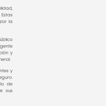
lidad,
 Estas
zar la
úblico
igente
ción y
neral.
ntes y
eguro.
llo de
e sus