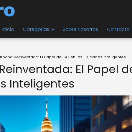
Inicio
Categorías
Sobre Nosotros
Contacto
Urbana Reinventada: El Papel del 5G en las Ciudades Inteligentes
Reinventada: El Papel d
s Inteligentes