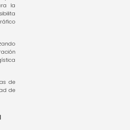
ara la
bilita
ráfico
izando
ración
ística
mas de
dad de
a