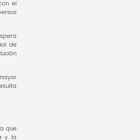
con el
versos
espera
ial de
lución
 mayor
esulta
ya que
a y la