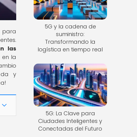
5G y la cadena de
 para
suministro:
entes.
Transformando la
n las
logística en tiempo real
 en la
ambio
ada y
ca!
5G: La Clave para
Ciudades Inteligentes y
Conectadas del Futuro