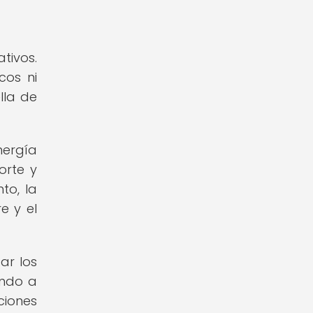
tivos.
cos ni
lla de
ergía
orte y
to, la
e y el
ar los
endo a
ciones