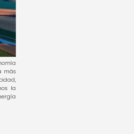
nomía
ía más
cidad,
mos la
nergía