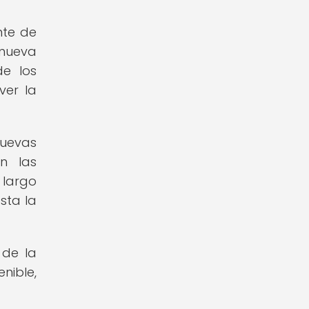
nte de
 nueva
de los
ver la
nuevas
n las
 largo
sta la
 de la
nible,