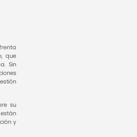
frenta
o, que
a. Sin
ciones
estión
bre su
 están
ción y