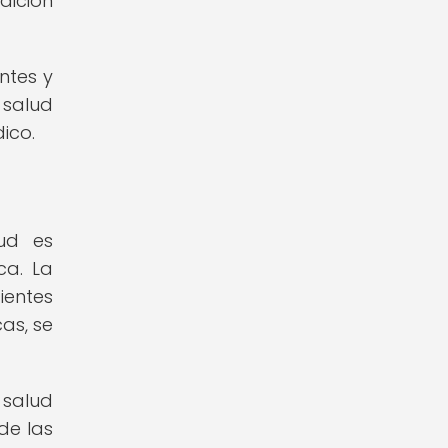
dición
ntes y
 salud
ico.
lud es
ca. La
ientes
as, se
 salud
de las