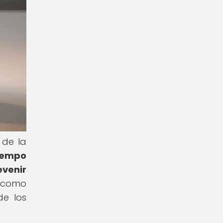
 de la
tiempo
venir
o como
de los