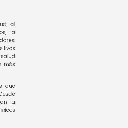
ud, al
os, la
dores.
itivos
 salud
es más
es que
 Desde
lan la
ínicos