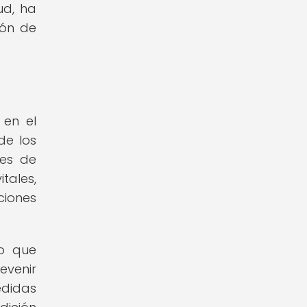
ud, ha
ión de
 en el
de los
nes de
tales,
ciones
no que
evenir
edidas