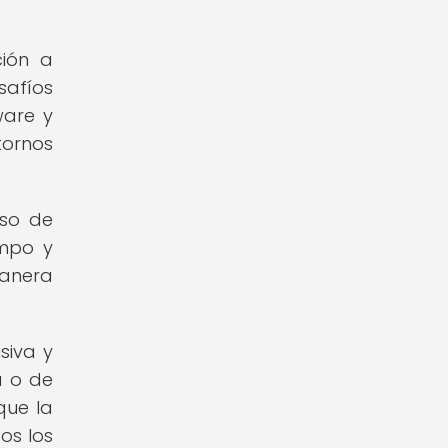
ción a
safíos
ware y
tornos
eso de
empo y
manera
siva y
a o de
que la
os los