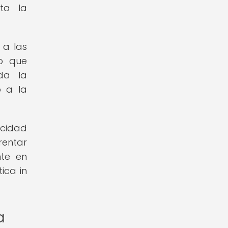
ta la
 a las
do que
da la
o a la
acidad
rentar
nte en
ica in
a