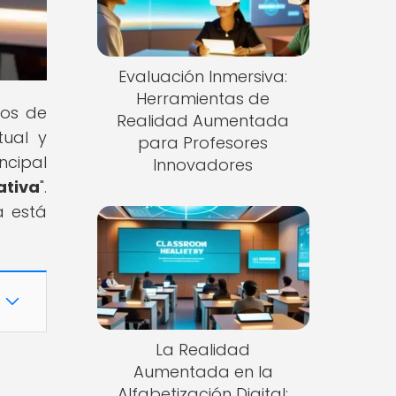
Evaluación Inmersiva:
Herramientas de
íos de
Realidad Aumentada
tual y
para Profesores
ncipal
Innovadores
ativa
".
a está
La Realidad
Aumentada en la
Alfabetización Digital: