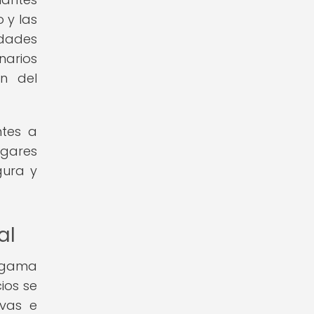
o y las
idades
narios
ón del
ntes a
ugares
gura y
al
a gama
ios se
ivas e