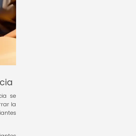
ncia
cia se
rar la
iantes
iantes