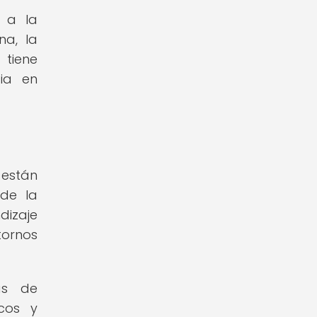
 a la
na, la
 tiene
cia en
 están
de la
dizaje
tornos
as de
icos y