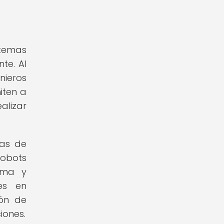
stemas
te. Al
nieros
iten a
lizar
mas de
robots
noma y
es en
ión de
iones.