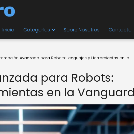
Inicio
Categorías
Sobre Nosotros
Contacto
ramación Avanzada para Robots: Lenguajes y Herramientas en la
nzada para Robots:
mientas en la Vanguard