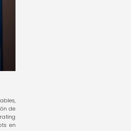
bles,
ión de
rating
ots en