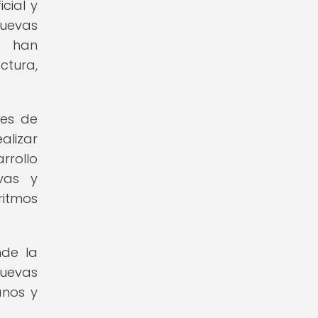
cial y
nuevas
s han
ctura,
ces de
alizar
rrollo
ivas y
ritmos
nde la
nuevas
anos y