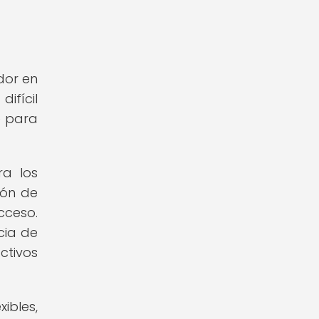
dor en
ifícil
e para
ra los
ión de
cceso.
cia de
ctivos
ibles,