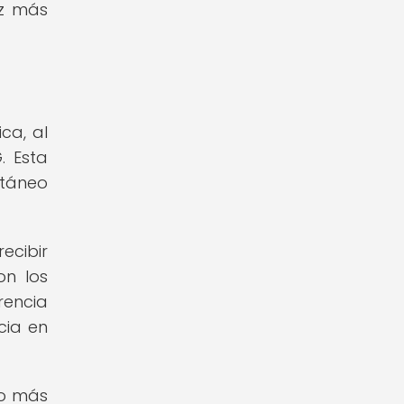
ez más
ca, al
. Esta
ntáneo
ecibir
on los
rencia
cia en
co más