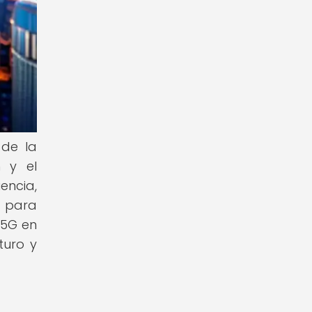
 de la
n y el
encia,
s para
 5G en
turo y