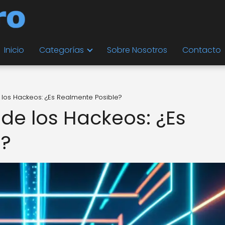
Inicio
Categorías
Sobre Nosotros
Contacto
e los Hackeos: ¿Es Realmente Posible?
n de los Hackeos: ¿Es
e?