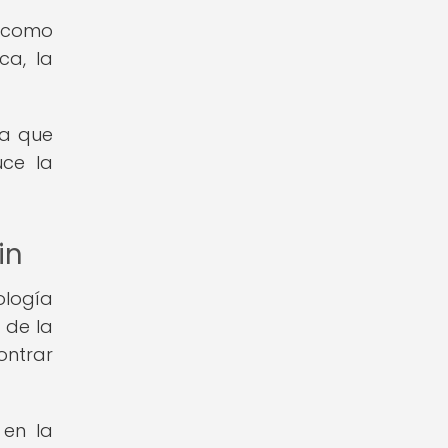
s como
ca, la
ca que
uce la
in
ología
 de la
ntrar
 en la