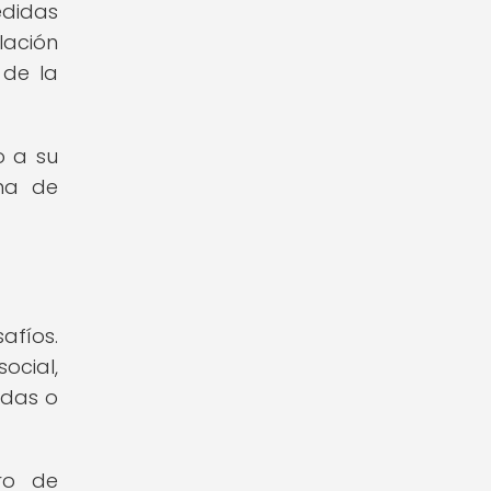
edidas
lación
 de la
o a su
ena de
afíos.
ocial,
adas o
ro de