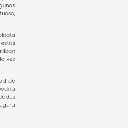
lgunas
tuoso,
ología
 estas
ilizan
da vez
dad de
podría
idades
segura