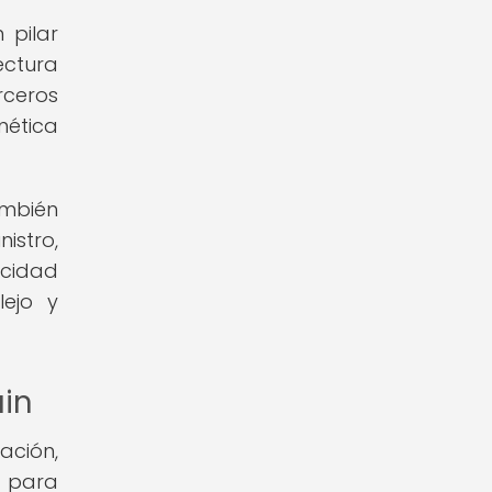
 pilar
ectura
rceros
nética
ambién
istro,
acidad
ejo y
ain
ación,
s para