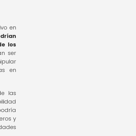
ivo en
odrían
de los
an ser
ipular
as en
de las
ilidad
podría
eros y
idades