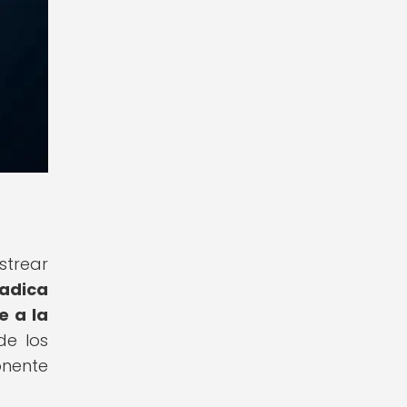
strear
radica
e a la
de los
onente