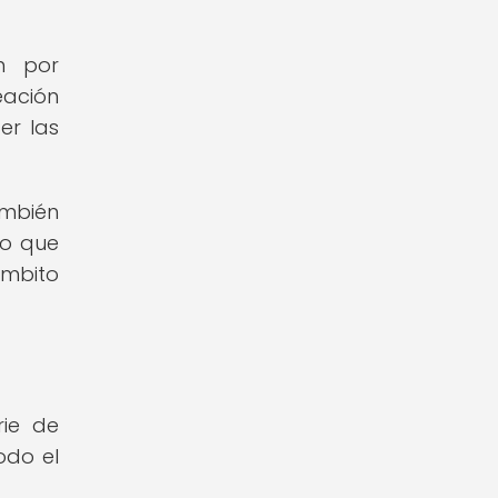
n por
eación
er las
ambién
lo que
mbito
rie de
odo el