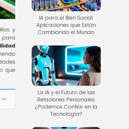
IA para el Bien Social:
Aplicaciones que Están
llas y
Cambiando el Mundo
d para
ilidad
ciendo
idades
do que
La IA y el Futuro de las
Relaciones Personales:
¿Podemos Confiar en la
Tecnología?