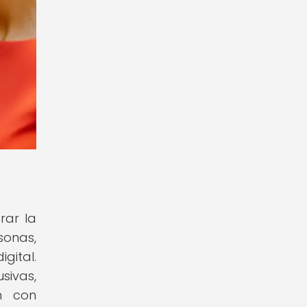
rar la
sonas,
gital.
sivas,
ón con