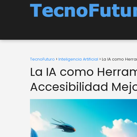
TecnoFuturo
Inteligencia Artificial
La IA como Herra
La IA como Herram
Accesibilidad Mej