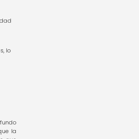
sidad
, lo
ofundo
que la