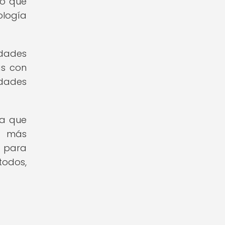
lo que
ología
idades
as con
idades
ya que
s más
o para
odos,