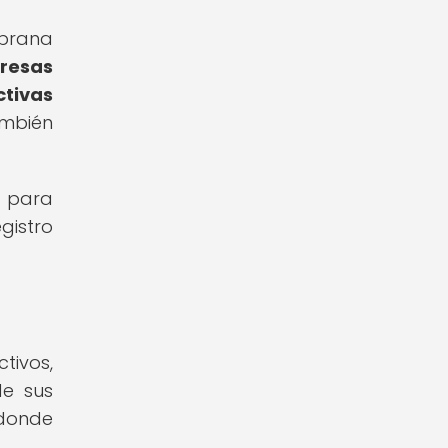
mprana
presas
ctivas
ambién
s para
gistro
tivos,
de sus
 donde