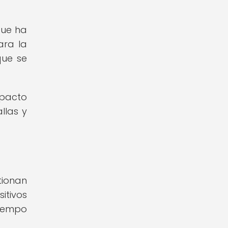
que ha
ara la
que se
pacto
llas y
tionan
itivos
tiempo