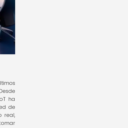
ltimos
 Desde
IoT ha
red de
 real,
 tomar