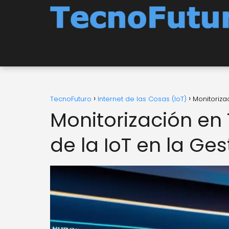
TecnoFuturo
Internet de las Cosas (IoT)
Monitoriza
Monitorización en 
de la IoT en la Ges