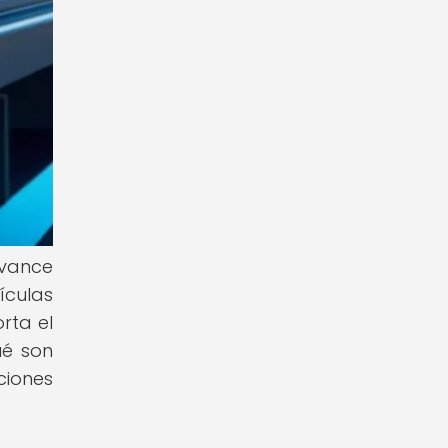
avance
ículas
rta el
ué son
ciones