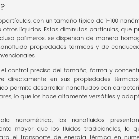
s?
opartículas, con un tamaño típico de 1-100 nanóm
 otros líquidos. Estas diminutas partículas, que 
 incluso polímeros, se dispersan de manera hom
l nanofluido propiedades térmicas y de conducci
onvencionales.
 el control preciso del tamaño, forma y concent
uye directamente en sus propiedades térmicas
co permite desarrollar nanofluidos con caracterí
ares, lo que los hace altamente versátiles y adap
la nanométrica, los nanofluidos presenta
ente mayor que los fluidos tradicionales, lo q
para el transporte de energía térmica en num