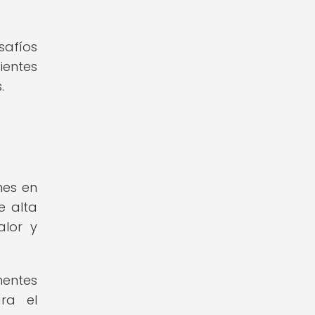
safíos
ientes
.
nes en
e alta
alor y
nentes
ara el