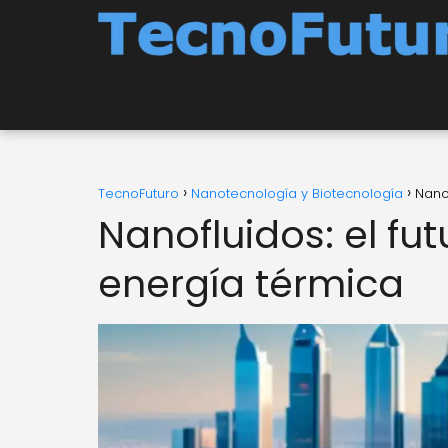
TecnoFuturo
Nanotecnología y Biotecnología
Nanof
Nanofluidos: el fu
energía térmica