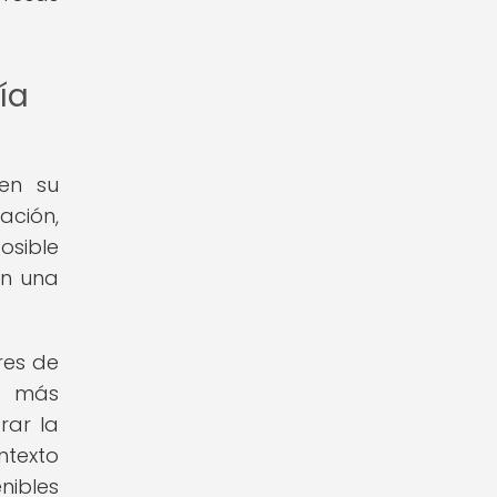
ía
 en su
ación,
osible
en una
res de
os más
rar la
ntexto
nibles