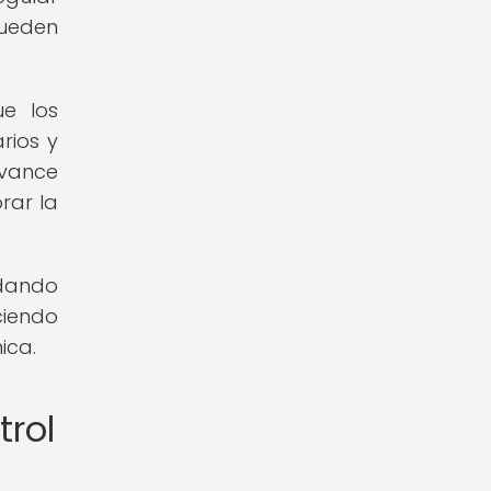
pueden
e los
rios y
avance
rar la
dando
ciendo
ica.
trol