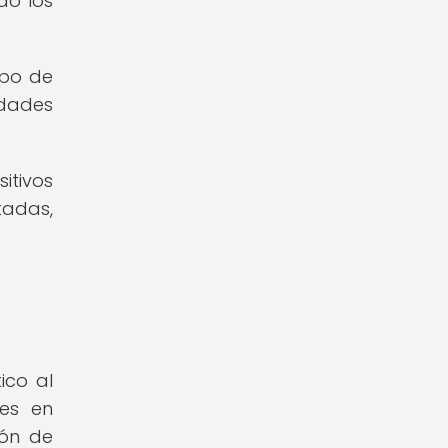
do los
mpo de
edades
itivos
tadas,
ico al
ces en
ión de