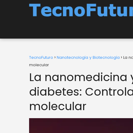
TecnoFuturo
Nanotecnología y Biotecnología
La n
molecular
La nanomedicina y
diabetes: Controla
molecular