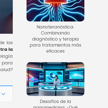
Nanoteranóstica:
Combinando
diagnóstico y terapia
de las
para tratamientos más
tra la
eficaces
ología
o para
alud?
Desafíos de la
nanomedicina: ¿Qué