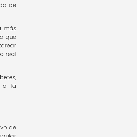
ida de
na más
da que
torear
o real
etes,
 a la
ivo de
egular