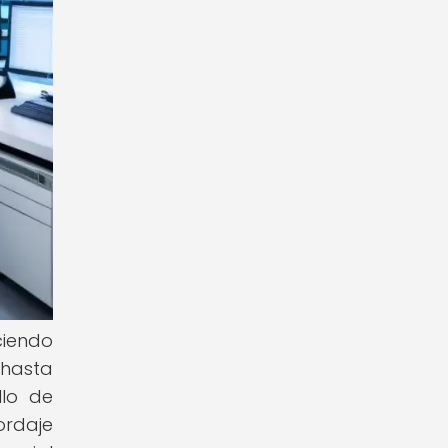
ciendo
 hasta
llo de
ordaje