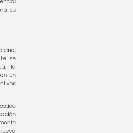
encial
ara su
icina,
nte se
ca, la
con un
ctivos
óstico
cación
lmente
 nueva