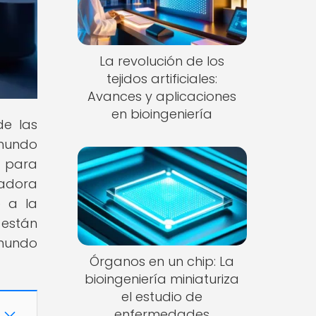
La revolución de los
tejidos artificiales:
Avances y aplicaciones
en bioingeniería
de las
 mundo
 para
adora
e a la
 están
 mundo
Órganos en un chip: La
bioingeniería miniaturiza
el estudio de
enfermedades