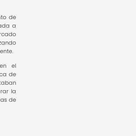
nto de
tada a
arcado
azando
ente.
en el
ica de
ntaban
rar la
sas de