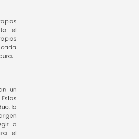
rapias
ta el
rapias
n cada
cura.
tan un
 Estas
uo, lo
origen
egir o
ra el