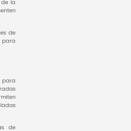
 de la
senten
ces de
s para
s para
oradas
rmiten
oladas
as de