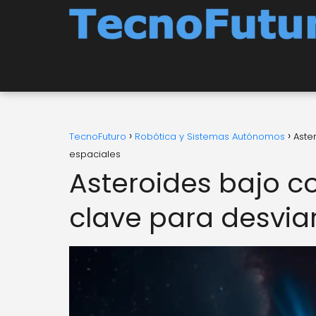
TecnoFuturo
Robótica y Sistemas Autónomos
Aste
espaciales
Asteroides bajo c
clave para desvi