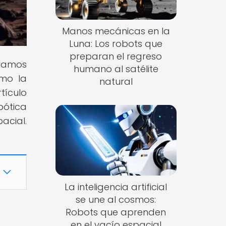
Manos mecánicas en la
Luna: Los robots que
preparan el regreso
oramos
humano al satélite
ómo la
natural
tículo
bótica
cial.
La inteligencia artificial
se une al cosmos:
Robots que aprenden
en el vacío espacial