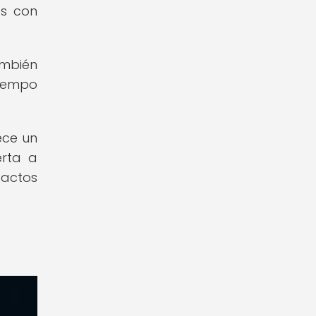
es con
ambién
tiempo
ece un
erta a
pactos