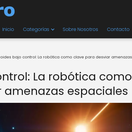
Inicio
Categorías
Sobre Nosotros
Contacto
roides bajo control: La robótica como clave para desviar amenazas
ontrol: La robótica como
ar amenazas espaciales