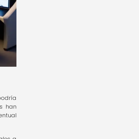
podría
es han
entual
ales a