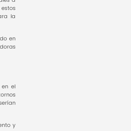
 estos
ara la
ido en
adoras
 en el
tornos
serían
ento y