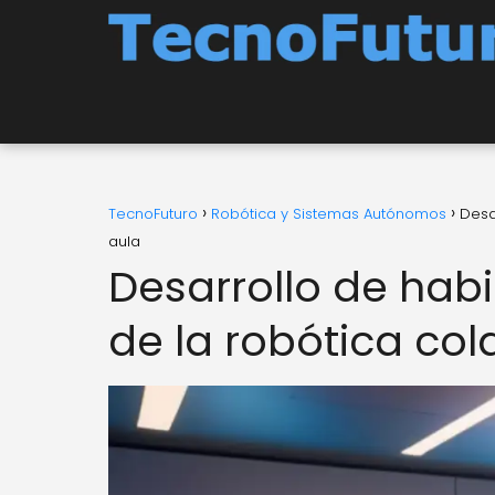
TecnoFuturo
Robótica y Sistemas Autónomos
Desa
aula
Desarrollo de habi
de la robótica col