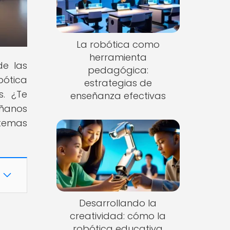
La robótica como
herramienta
de las
pedagógica:
bótica
estrategias de
s. ¿Te
enseñanza efectivas
áñanos
temas
Desarrollando la
creatividad: cómo la
robótica educativa