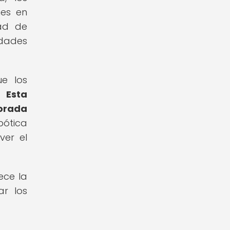
nes en
dad de
idades
ue los
s.
Esta
lorada
bótica
ver el
ece la
ar los