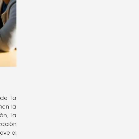
de la
nen la
ón, la
zación
eve el