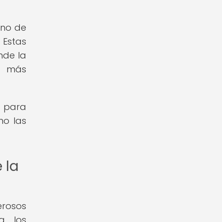
ino de
 Estas
nde la
z más
s para
mo las
 la
erosos
a, los