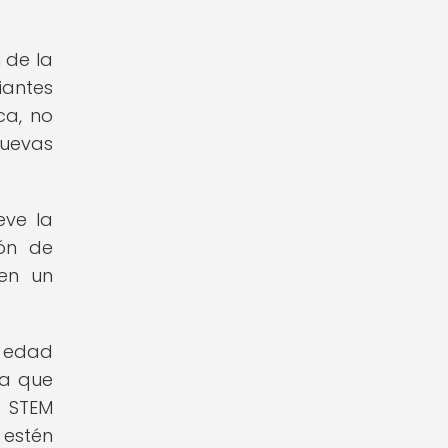
 de la
iantes
ca, no
nuevas
eve la
ión de
 en un
a edad
la que
s STEM
 estén