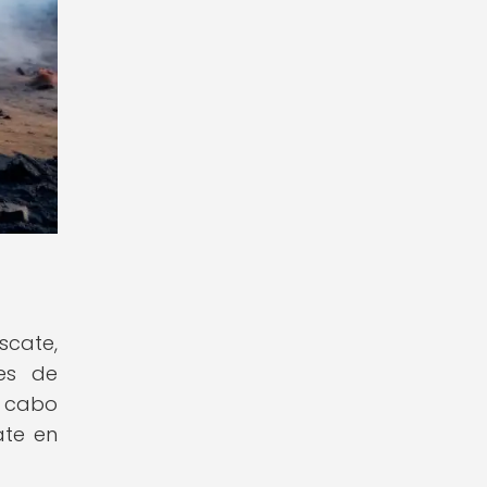
cate,
nes de
a cabo
ate en