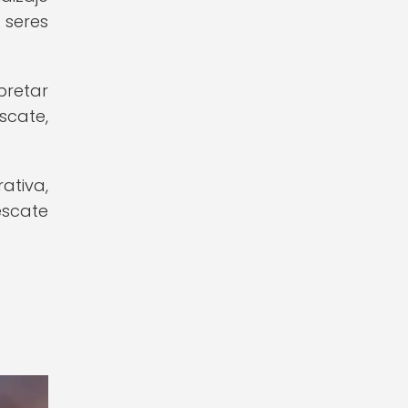
 seres
pretar
scate,
ativa,
escate