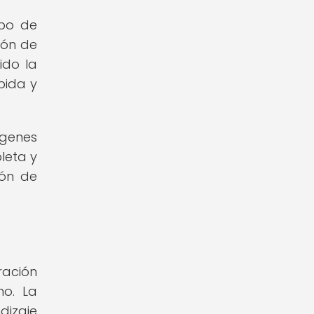
mpo de
ión de
ido la
pida y
ágenes
leta y
ión de
ración
no. La
dizaje