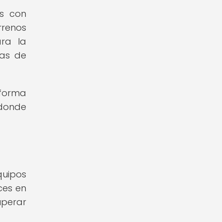
os con
renos
ara la
nas de
 forma
 donde
quipos
ces en
uperar