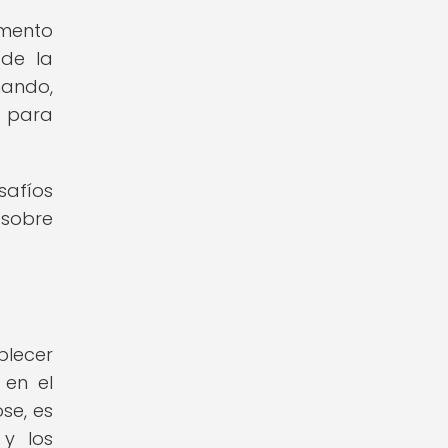
amento
 de la
nando,
s para
afíos
 sobre
blecer
 en el
se, es
 y los