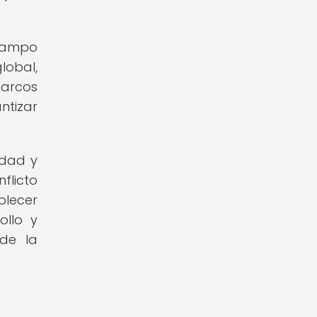
 campo
lobal,
marcos
ntizar
idad y
flicto
blecer
ollo y
 de la