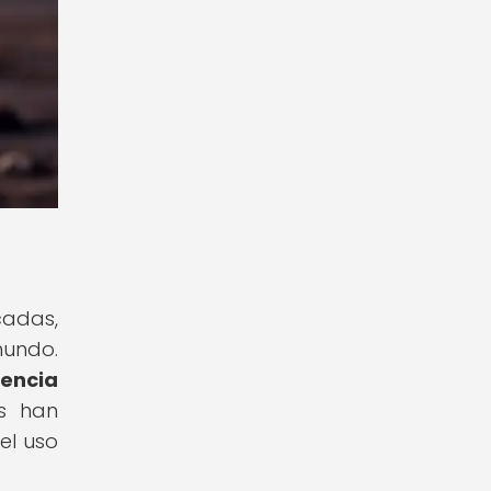
cadas,
mundo.
sencia
s han
el uso