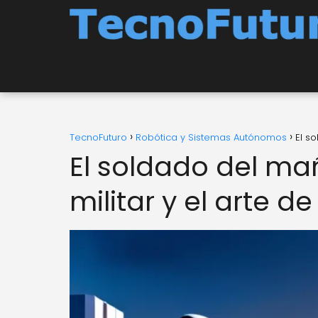
TecnoFuturo
Robótica y Sistemas Autónomos
El s
El soldado del mañ
militar y el arte de