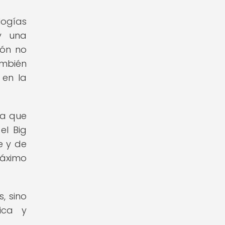
logías
y una
ión no
ambién
 en la
ya que
el Big
e y de
máximo
, sino
ica y