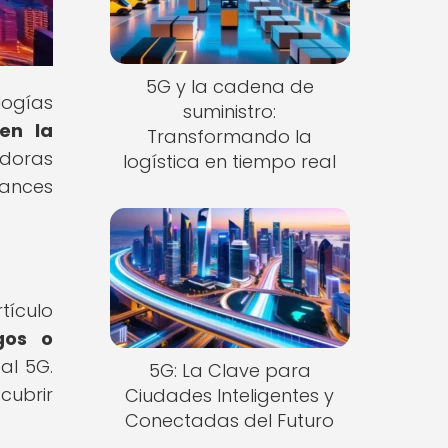
5G y la cadena de
logías
suministro:
en la
Transformando la
adoras
logística en tiempo real
vances
tículo
gos o
al 5G.
5G: La Clave para
cubrir
Ciudades Inteligentes y
Conectadas del Futuro