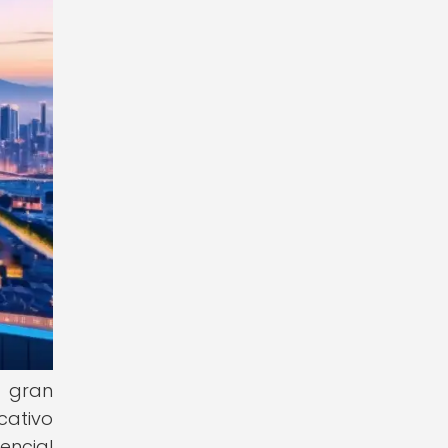
e gran
cativo
encial