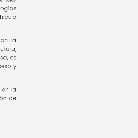
logías
hículo
con la
ctura,
sa, es
ceso y
 en la
ión de