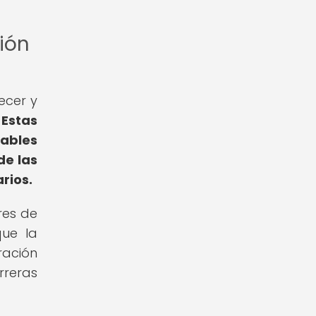
ción
ecer y
.
Estas
ables
de las
rios.
res de
que la
ración
rreras